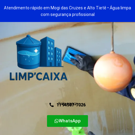
Atendimento rápido em Mogi das Cruzes e Alto Tietê • Água limpa
com segurança profissional
Fale agora
11 94507-7026
Solicitar Orçamento
WhatsApp