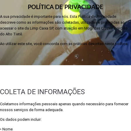
POLÍTICA DE PRIVACIDADE
A sua privacidade é importante para nós. Esta Política de Privacidade
descreve como as informações são coletadas, utilizadas e protegidas ao
acessar o site da Limp Caixa SP, com atuação em Mogi das Cruzes e região
do Alto Tietê.
Ao utilizar este site, você concorda com as práticas descritas nesta política.
COLETA DE INFORMAÇÕES
Coletamos informações pessoais apenas quando necessário para fornecer
nossos serviços de forma adequada.
Os dados podem incluir:
• Nome